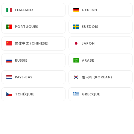
Jambon de pays, Cantal et champignons
ITALIANO
ITALIANO
DEUTSH
DEUTSH
16.00€
PORTUGUÊS
PORTUGUÊS
SUÉDOIS
SUÉDOIS
简体中文 (CHINESE)
简体中文 (CHINESE)
JAPON
JAPON
FROMAGES
RUSSIE
RUSSIE
ARABE
ARABE
Nos fromages
Emmental, Camembert, Cantal, Roquefort, Chèvre
한국어 (KOREAN)
한국어 (KOREAN)
PAYS-BAS
PAYS-BAS
Le mono
Le duo
Le trio
5.50€
8.50€
11.00€
TCHÉQUIE
TCHÉQUIE
GRECQUE
GRECQUE
Le complet
Assortiment de fromages, salade et toasts
19.00€