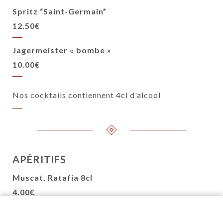
Spritz “Saint-Germain”
12.50€
Jagermeister « bombe »
10.00€
Nos cocktails contiennent 4cl d'alcool
APÉRITIFS
Muscat, Ratafia 8cl
4.00€
Ricard, Pastis 51 2cl