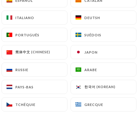
ESPAÑOL
ESPAÑOL
CATALAN
CATALAN
Ouvert aujourd'hui jusqu'à 02:00
ITALIANO
ITALIANO
DEUTSH
DEUTSH
PORTUGUÊS
PORTUGUÊS
SUÉDOIS
SUÉDOIS
简体中文 (CHINESE)
简体中文 (CHINESE)
JAPON
JAPON
La Rotonde
RUSSIE
RUSSIE
ARABE
ARABE
178 AVIS
한국어 (KOREAN)
한국어 (KOREAN)
PAYS-BAS
PAYS-BAS
CAFÉ-BRASSERIE
2 Place D'Estienne D'Orves
TCHÉQUIE
TCHÉQUIE
GRECQUE
GRECQUE
75009 Paris France
Qui sommes nous?