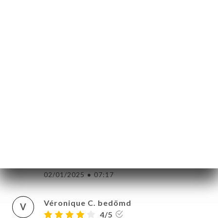
than friendly manner and in trench that
that bookings were only available by
phone... So,I guess ,one could say that the
blogger was correct in that I really did
enjoy seeing the side of Paris that I now
know is more than myth. So with that , we
too our leave and I must say I enjoyed
every second of our five minutes so the
13/03/2025
•
05:36
Carolyn S. bedömd
C
5/5
02/01/2025
•
07:17
Véronique C. bedömd
V
4/5