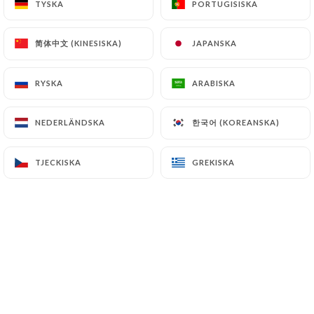
TYSKA
TYSKA
PORTUGISISKA
PORTUGISISKA
简体中文 (KINESISKA)
简体中文 (KINESISKA)
JAPANSKA
JAPANSKA
Jessica B. bedömd
J
3/5
RYSKA
RYSKA
ARABISKA
ARABISKA
Food was meh.
01/06/2025
•
06:07
한국어 (KOREANSKA)
한국어 (KOREANSKA)
NEDERLÄNDSKA
NEDERLÄNDSKA
Grzegorz K. bedömd
G
TJECKISKA
TJECKISKA
GREKISKA
GREKISKA
5/5
Bardzo miła atmosfera i obsługa, jedzenie
smaczne jak na taką restauracje ceny
niewygórowane.
01/05/2025
•
11:35
Jose C. bedömd
J
5/5