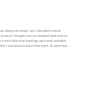
nda. Being the sheep I am ,I decided to book
on to what I thought was our booked table only to
n trench that that bookings were only available
s that I now know is more than myth. So with that ,