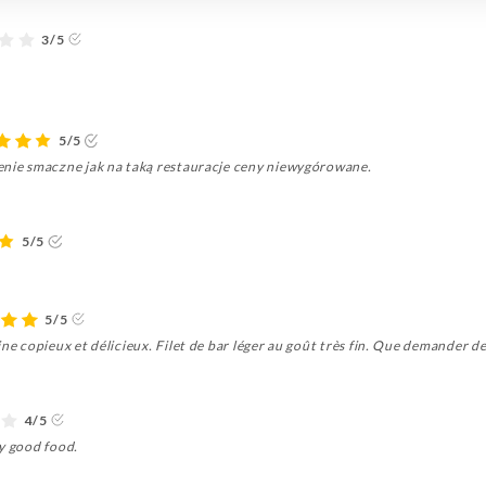
3/5
5/5
enie smaczne jak na taką restauracje ceny niewygórowane.
5/5
5/5
ne copieux et délicieux. Filet de bar léger au goût très fin. Que demander de
4/5
ry good food.