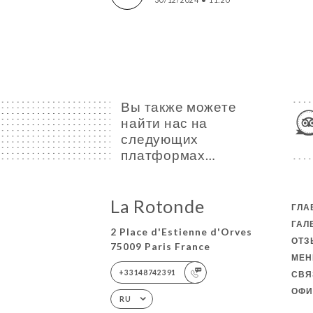
30/12/2024
•
11:20
Вы также можете
найти нас на
следующих
платформах…
La Rotonde
ГЛА
ГАЛ
2 Place d'Estienne d'Orves
ОТ
75009 Paris France
МЕ
+33148742391
СВЯ
ОФИ
RU