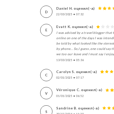
Daniel H. оценил(-а)
D
22/03/2025
•
07:32
Evatt K. оценил(-а)
E
I was advised by a travel blogger that 
online on one of the days I was intend
be told by what looked like the stereo
by phone... So,I guess ,one could say t
we too our leave and I must say I enjo
13/03/2025
•
05:36
Carolyn S. оценил(-а)
C
02/01/2025
•
07:17
Véronique C. оценил(-а)
V
01/01/2025
•
06:52
Sandrine B. оценил(-а)
S