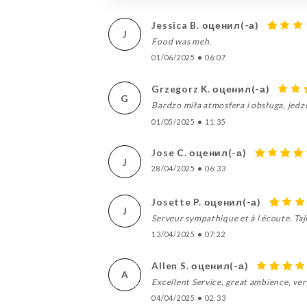
Jessica B. оценил(-а)
J
Food was meh.
01/06/2025
•
06:07
Grzegorz K. оценил(-а)
G
Bardzo miła atmosfera i obsługa, jedz
01/05/2025
•
11:35
Jose C. оценил(-а)
J
28/04/2025
•
06:33
Josette P. оценил(-а)
J
Serveur sympathique et à l écoute. Taji
13/04/2025
•
07:22
Allen S. оценил(-а)
A
Excellent Service, great ambience, ve
04/04/2025
•
02:33