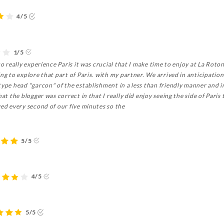
4/5
1/5
to really experience Paris it was crucial that I make time to enjoy at La Roto
ing to explore that part of Paris. with my partner. We arrived in anticipati
type head "garcon" of the establishment in a less than friendly manner and i
hat the blogger was correct in that I really did enjoy seeing the side of Pari
yed every second of our five minutes so the
5/5
4/5
5/5