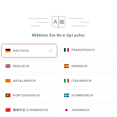
Wählen Sie Ihre Sprache:
Wählen Sie Ihre Sprache:
FRANZÖSISCH
FRANZÖSISCH
DEUTSCH
DEUTSCH
ENGLISCH
ENGLISCH
SPANISCH
SPANISCH
KATALANISCH
KATALANISCH
ITALIENISCH
ITALIENISCH
PORTUGIESISCH
PORTUGIESISCH
SCHWEDISCH
SCHWEDISCH
简体中文 (CHINESISCH)
简体中文 (CHINESISCH)
JAPANISCH
JAPANISCH