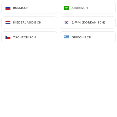
RUSSISCH
RUSSISCH
ARABISCH
ARABISCH
한국어 (KOREANISCH)
한국어 (KOREANISCH)
NIEDERLÄNDISCH
NIEDERLÄNDISCH
TSCHECHISCH
TSCHECHISCH
GRIECHISCH
GRIECHISCH